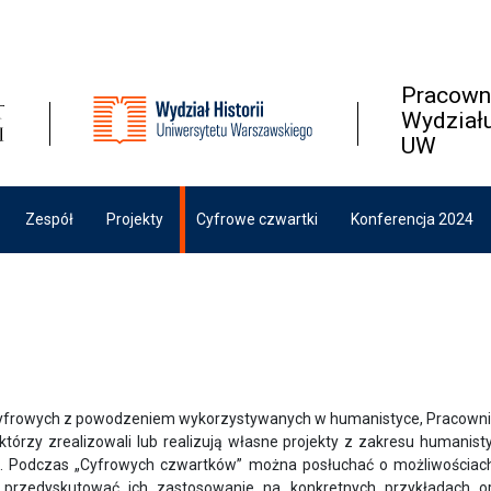
Pracowni
Wydziału
UW
Zespół
Projekty
Cyfrowe czwartki
Konferencja 2024
yfrowych z powodzeniem wykorzystywanych w humanistyce, Pracownia 
którzy zrealizowali lub realizują własne projekty z zakresu humanis
. Podczas „Cyfrowych czwartków” można posłuchać o możliwościach, 
 przedyskutować ich zastosowanie na konkretnych przykładach o