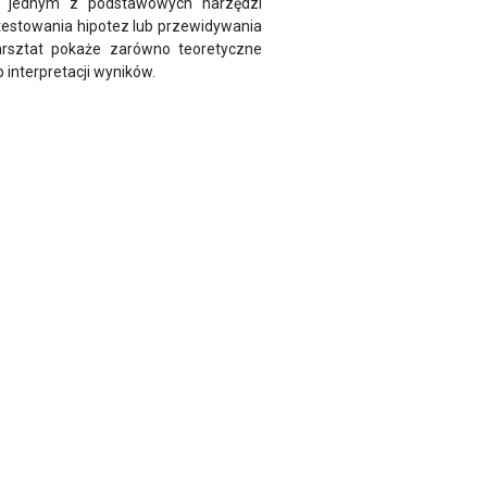
st jednym z podstawowych narzędzi
estowania hipotez lub przewidywania
rsztat pokaże zarówno teoretyczne
 interpretacji wyników.