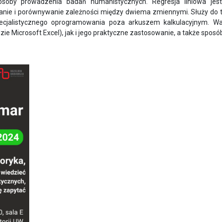
posoby prowadzenia badań humanistycznych. Regresja liniowa je
anie i porównywanie zależności między dwiema zmiennymi. Służy do t
cjalistycznego oprogramowania poza arkuszem kalkulacyjnym. Wa
ie Microsoft Excel), jak i jego praktyczne zastosowanie, a także sposób